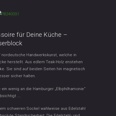
soire für Deine Küche –
serblock
f nordeutsche Handwerkskunst, welche in
cke herstellt. Aus edlem Teak-Holz enstehen
. Sie sind auf beiden Seiten hin magnetisch
ser sicher halten.
 ein wenig an die Hamburger „Elbphilhamonie“
bsichtigt ….
inem schweren Sockel wahlweise aus Edelstahl
bsolute Standsicherheit. Die Edelstahl- und