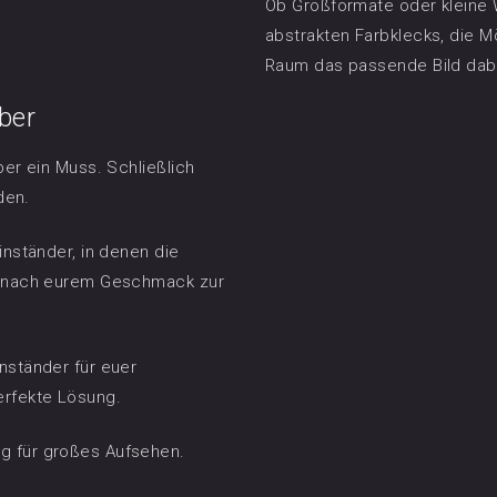
Ob Großformate oder kleine 
abstrakten Farbklecks, die Mö
Raum das passende Bild dabe
ber
ber ein Muss. Schließlich
den.
inständer, in denen die
au nach eurem Geschmack zur
nständer für euer
erfekte Lösung.
g für großes Aufsehen.